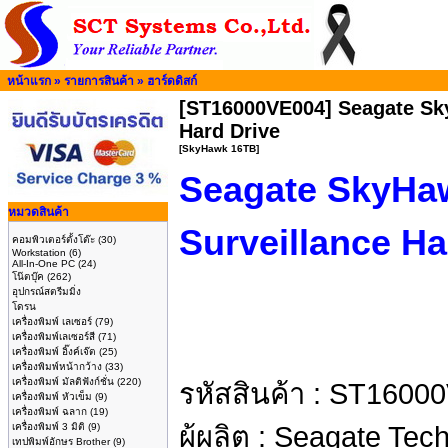
หน้าแรก
»
รายการสินค้า
»
ฮาร์ดดิสก์
[ST16000VE004] Seagate Sk
Hard Drive
[SkyHawk 16TB]
Seagate SkyHa
หมวดสินค้า
Surveillance Ha
คอมพิวเตอร์ตั้งโต๊ะ
(30)
Workstation
(6)
All-In-One PC
(24)
โน๊ตบุ๊ค
(262)
อุปกรณ์สตรีมมิ่ง
โดรน
เครื่องพิมพ์ เลเซอร์
(79)
เครื่องพิมพ์เลเซอร์สี
(71)
เครื่องพิมพ์ อิ๊งค์เจ๊ต
(25)
เครื่องพิมพ์หน้ากว้าง
(33)
เครื่องพิมพ์ มัลติฟังก์ชั่น
(220)
รหัสสินค้า :
ST16000
เครื่องพิมพ์ หัวเข็ม
(9)
เครื่องพิมพ์ ฉลาก
(19)
เครื่องพิมพ์ 3 มิติ
(9)
ผู้ผลิต :
Seagate Tech
เทปพิมพ์อักษร Brother
(9)