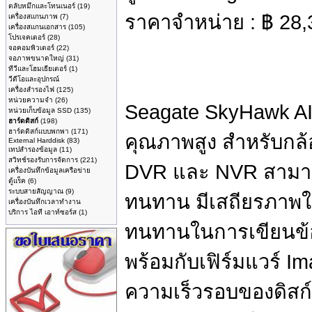
ตลับหมึกและโทนเนอร์
(19)
ราคาจำหน่าย :
฿
28,
เครื่องสแกนภาพ
(7)
เครื่องสแกนเอกสาร
(105)
โปรเจคเตอร์
(28)
จอคอมพิวเตอร์
(22)
จอภาพขนาดใหญ่
(31)
ทีวีและโฮมเธียเตอร์
(1)
วีดีโอและอุปกรณ์
เครื่องสำรองไฟ
(125)
หน่วยความจำ
(26)
Seagate SkyHawk AI 
หน่วยเก็บข้อมูล SSD
(135)
ฮาร์ดดิสก์
(198)
ฮาร์ดดิสก์แบบพกพา
(171)
คุณภาพสูง สำหรับกล
External Harddisk
(83)
เทปสำรองข้อมูล
(11)
สวิทช์รองรับการจัดการ
(221)
DVR และ NVR สามารถ
เครื่องบันทึกข้อมูลเครือข่าย
ตู้แร็ค
(6)
ระบบสายสัญญาณ
(9)
ทนทาน มีเสถียรภาพใ
เครื่องบันทึกเวลาทำงาน
บริการ ไอที เอาท์ซอร์ส
(1)
ทนทานในการเขียนข้
พร้อมกับเฟิร์มแวร์ Im
ความเร็วรอบของดิสก์