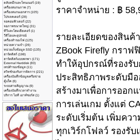
ตลับหมึกและโทนเนอร์
(19)
ราคาจำหน่าย :
฿
58,
เครื่องสแกนภาพ
(7)
เครื่องสแกนเอกสาร
(105)
โปรเจคเตอร์
(28)
จอคอมพิวเตอร์
(22)
จอภาพขนาดใหญ่
(31)
ทีวีและโฮมเธียเตอร์
(1)
รายละเอียดของสินค้า
วีดีโอและอุปกรณ์
เครื่องสำรองไฟ
(125)
หน่วยความจำ
(26)
ZBook Firefly กราฟฟ
หน่วยเก็บข้อมูล SSD
(135)
ฮาร์ดดิสก์
(198)
ฮาร์ดดิสก์แบบพกพา
(171)
ทำให้อุปกรณ์ที่รองรั
External Harddisk
(83)
เทปสำรองข้อมูล
(11)
สวิทช์รองรับการจัดการ
(221)
ประสิทธิภาพระดับมืออ
เครื่องบันทึกข้อมูลเครือข่าย
ตู้แร็ค
(6)
ระบบสายสัญญาณ
(9)
สร้างมาเพื่อการออกแ
เครื่องบันทึกเวลาทำงาน
บริการ ไอที เอาท์ซอร์ส
(1)
การเล่นเกม ตั้งแต่ 
ระดับเริ่มต้น เพิ่มค
ทุกเวิร์กโฟลว์ รองรับ