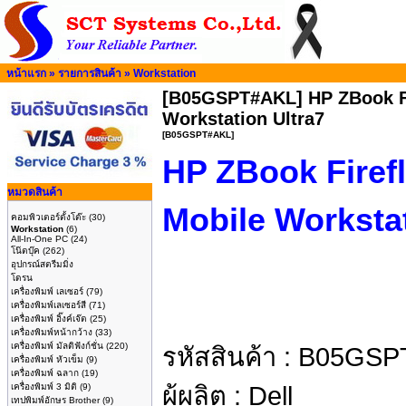
หน้าแรก
»
รายการสินค้า
»
Workstation
[B05GSPT#AKL] HP ZBook Fi
Workstation Ultra7
[B05GSPT#AKL]
HP ZBook Firef
หมวดสินค้า
Mobile Worksta
คอมพิวเตอร์ตั้งโต๊ะ
(30)
Workstation
(6)
All-In-One PC
(24)
โน๊ตบุ๊ค
(262)
อุปกรณ์สตรีมมิ่ง
โดรน
เครื่องพิมพ์ เลเซอร์
(79)
เครื่องพิมพ์เลเซอร์สี
(71)
เครื่องพิมพ์ อิ๊งค์เจ๊ต
(25)
เครื่องพิมพ์หน้ากว้าง
(33)
เครื่องพิมพ์ มัลติฟังก์ชั่น
(220)
รหัสสินค้า :
B05GSP
เครื่องพิมพ์ หัวเข็ม
(9)
เครื่องพิมพ์ ฉลาก
(19)
เครื่องพิมพ์ 3 มิติ
(9)
ผู้ผลิต :
Dell
เทปพิมพ์อักษร Brother
(9)