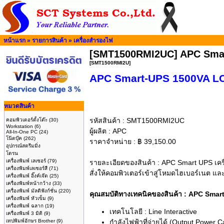
หน้าแรก
»
รายการสินค้า
»
เครื่องสำรองไฟ
[SMT1500RMI2UC] APC Smar
[SMT1500RMI2U]
APC Smart-UPS 1500VA LC
หมวดสินค้า
รหัสสินค้า :
SMT1500RMI2UC
คอมพิวเตอร์ตั้งโต๊ะ
(30)
Workstation
(6)
ผู้ผลิต :
APC
All-In-One PC
(24)
โน๊ตบุ๊ค
(262)
ราคาจำหน่าย :
฿
39,150.00
อุปกรณ์สตรีมมิ่ง
โดรน
เครื่องพิมพ์ เลเซอร์
(79)
รายละเอียดของสินค้า :
APC Smart UPS เครื
เครื่องพิมพ์เลเซอร์สี
(71)
สั่งให้คอมพิวเตอร์เข้าสู่โหมดไฮเบอร์เนต แล
เครื่องพิมพ์ อิ๊งค์เจ๊ต
(25)
เครื่องพิมพ์หน้ากว้าง
(33)
เครื่องพิมพ์ มัลติฟังก์ชั่น
(220)
คุณสมบัติทางเทคนิคของสินค้า : APC Sm
เครื่องพิมพ์ หัวเข็ม
(9)
เครื่องพิมพ์ ฉลาก
(19)
เทคโนโลยี : Line Interactive
เครื่องพิมพ์ 3 มิติ
(9)
เทปพิมพ์อักษร Brother
(9)
กำลังไฟฟ้าที่จ่ายได้ (Output Power 