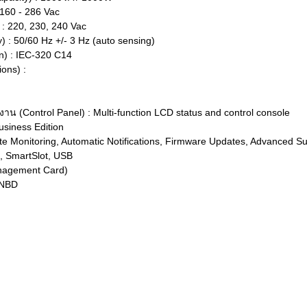
 160 - 286 Vac
: 220, 230, 240 Vac
 : 50/60 Hz +/- 3 Hz (auto sensing)
on) : IEC-320 C14
ons) :
Control Panel) : Multi-function LCD status and control console
siness Edition
 Monitoring, Automatic Notifications, Firmware Updates, Advanced Su
l, SmartSlot, USB
anagement Card)
 NBD