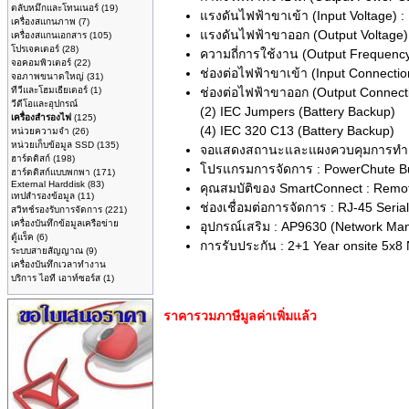
ตลับหมึกและโทนเนอร์
(19)
แรงดันไฟฟ้าขาเข้า (Input Voltage) :
เครื่องสแกนภาพ
(7)
แรงดันไฟฟ้าขาออก (Output Voltage) 
เครื่องสแกนเอกสาร
(105)
โปรเจคเตอร์
(28)
ความถี่การใช้งาน (Output Frequency)
จอคอมพิวเตอร์
(22)
ช่องต่อไฟฟ้าขาเข้า (Input Connecti
จอภาพขนาดใหญ่
(31)
ทีวีและโฮมเธียเตอร์
(1)
ช่องต่อไฟฟ้าขาออก (Output Connecti
วีดีโอและอุปกรณ์
(2) IEC Jumpers (Battery Backup)
เครื่องสำรองไฟ
(125)
(4) IEC 320 C13 (Battery Backup)
หน่วยความจำ
(26)
หน่วยเก็บข้อมูล SSD
(135)
จอแสดงสถานะและแผงควบคุมการทำงาน (
ฮาร์ดดิสก์
(198)
โปรแกรมการจัดการ : PowerChute Bu
ฮาร์ดดิสก์แบบพกพา
(171)
External Harddisk
(83)
คุณสมบัติของ SmartConnect : Remote
เทปสำรองข้อมูล
(11)
ช่องเชื่อมต่อการจัดการ : RJ-45 Seria
สวิทช์รองรับการจัดการ
(221)
เครื่องบันทึกข้อมูลเครือข่าย
อุปกรณ์เสริม : AP9630 (Network M
ตู้แร็ค
(6)
การรับประกัน : 2+1 Year onsite 5x8
ระบบสายสัญญาณ
(9)
เครื่องบันทึกเวลาทำงาน
บริการ ไอที เอาท์ซอร์ส
(1)
ราคารวมภาษีมูลค่าเพิ่มแล้ว