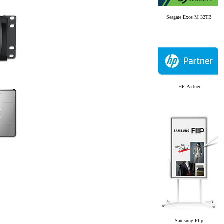
Seagate Exos M 32TB
HP Partner
Samsung Flip