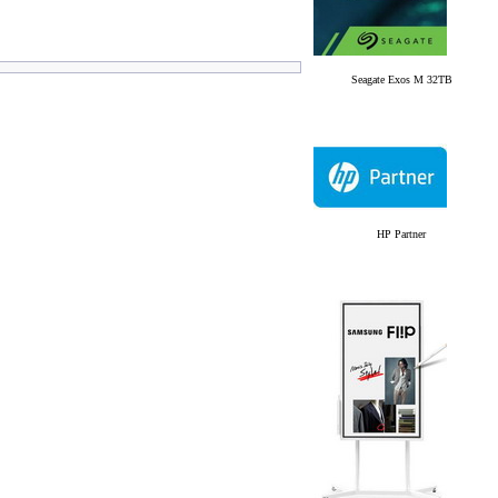
Seagate Exos M 32TB
HP Partner