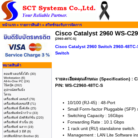
หน้าแรก
»
รายการสินค้า
»
สวิทช์รองรับการจัดการ
Cisco Catalyst 2960 WS-C29
[2960-48TC-S]
Cisco Catalyst 2960 Switch 2960-48TC-
Switch
หมวดสินค้า
คอมพิวเตอร์ตั้งโต๊ะ
(30)
Workstation
(6)
รายละเอียดคุณลักษณะ (Specification) : C
All-In-One PC
(24)
P/N: WS-C2960-48TC-S
โน๊ตบุ๊ค
(262)
อุปกรณ์สตรีมมิ่ง
โดรน
เครื่องพิมพ์ เลเซอร์
(79)
10/100 (RJ-45) : 48-Port
เครื่องพิมพ์เลเซอร์สี
(71)
เครื่องพิมพ์ อิ๊งค์เจ๊ต
(25)
Small Form-factor Pluggable (SFP) s
เครื่องพิมพ์หน้ากว้าง
(33)
Switching Capacity : 16Gbps
เครื่องพิมพ์ มัลติฟังก์ชั่น
(220)
Forwarding Rate : 10.1 Gbps
เครื่องพิมพ์ หัวเข็ม
(9)
เครื่องพิมพ์ ฉลาก
(19)
1 rack unit (RU) standalone switch.
เครื่องพิมพ์ 3 มิติ
(9)
Management : LAN Lite Software ins
เทปพิมพ์อักษร Brother
(9)