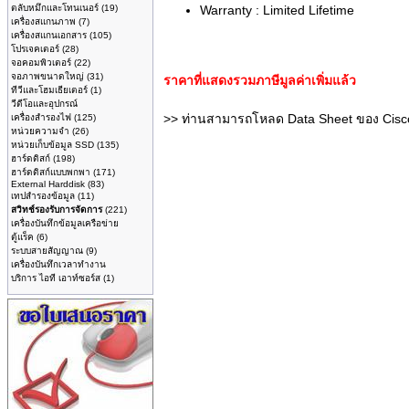
ตลับหมึกและโทนเนอร์
(19)
Warranty : Limited Lifetime
เครื่องสแกนภาพ
(7)
เครื่องสแกนเอกสาร
(105)
โปรเจคเตอร์
(28)
จอคอมพิวเตอร์
(22)
จอภาพขนาดใหญ่
(31)
ราคาที่แสดงรวมภาษีมูลค่าเพิ่มแล้ว
ทีวีและโฮมเธียเตอร์
(1)
วีดีโอและอุปกรณ์
>> ท่านสามารถโหลด Data Sheet ของ Cisco
เครื่องสำรองไฟ
(125)
หน่วยความจำ
(26)
หน่วยเก็บข้อมูล SSD
(135)
ฮาร์ดดิสก์
(198)
ฮาร์ดดิสก์แบบพกพา
(171)
External Harddisk
(83)
เทปสำรองข้อมูล
(11)
สวิทช์รองรับการจัดการ
(221)
เครื่องบันทึกข้อมูลเครือข่าย
ตู้แร็ค
(6)
ระบบสายสัญญาณ
(9)
เครื่องบันทึกเวลาทำงาน
บริการ ไอที เอาท์ซอร์ส
(1)