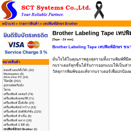
หน้าแรก
»
รายการสินค้า
»
เทปพิมพ์อักษร Brother
Brother Labeling Tape เทปพิ
[Tape - 24 mm]
Brother Labeling Tape เทปพิมพ์อักษร ขนา
มั่นใจได้ในคุณภาพสูงสุดรวมทั้งงานพิมพ์ที
หมวดสินค้า
กบราเดอร์ทุกชิ้นได้รับการออกแบบให้เป็นส่วน
คอมพิวเตอร์ตั้งโต๊ะ
(30)
วัสดุการพิมพ์ของแท้จากบราเดอร์เพื่อปกป้อ
Workstation
(6)
All-In-One PC
(24)
โน๊ตบุ๊ค
(262)
อุปกรณ์สตรีมมิ่ง
โดรน
เครื่องพิมพ์ เลเซอร์
(79)
เครื่องพิมพ์เลเซอร์สี
(71)
เครื่องพิมพ์ อิ๊งค์เจ๊ต
(25)
เครื่องพิมพ์หน้ากว้าง
(33)
เครื่องพิมพ์ มัลติฟังก์ชั่น
(220)
เครื่องพิมพ์ หัวเข็ม
(9)
เครื่องพิมพ์ ฉลาก
(19)
เครื่องพิมพ์ 3 มิติ
(9)
เทปพิมพ์อักษร Brother
(9)