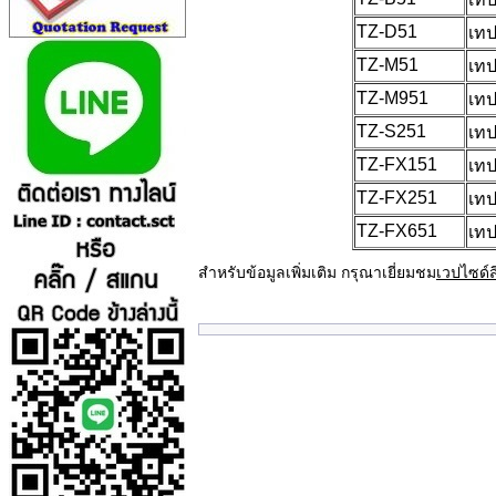
TZ-D51
เทป
TZ-M51
เทป
TZ-M951
เทป
TZ-S251
เทป
TZ-FX151
เทป
TZ-FX251
เทป
TZ-FX651
เทป
สำหรับข้อมูลเพิ่มเติม กรุณาเยี่ยมชม
เวปไซด์ส