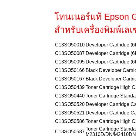
โทนเนอร์แท้ Epson G
สำหรับเครื่องพิมพ์เ
C13
SO50010
Developer Cartridge (
C13
SO50087
Developer Cartridge (6
C13
SO50095
Developer Cartridge (6
C13
SO50166
Black Developer Cartri
C13
SO50167
Black Developer Cartri
C13
SO50439
Toner Cartridge High 
C13
SO50440
Toner Cartridge Stand
C13
SO50520
Developer Cartridge Ca
C13
SO50521
Developer Cartridge Ca
C13
SO50586
Toner Cartridge High 
Toner Cartridge Standa
C13
SO50587
M2310D/DN/M2410DN