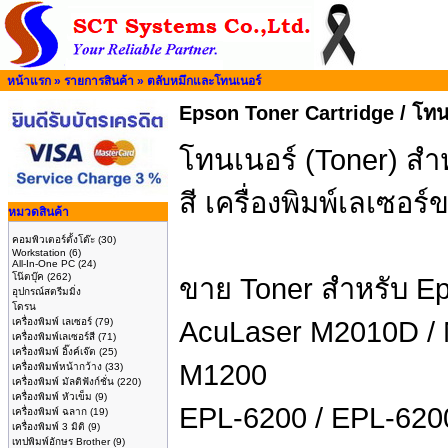
หน้าแรก
»
รายการสินค้า
»
ตลับหมึกและโทนเนอร์
Epson Toner Cartridge / โทนเ
โทนเนอร์ (Toner) สำหร
สี เครื่องพิมพ์เลเซอ
หมวดสินค้า
คอมพิวเตอร์ตั้งโต๊ะ
(30)
Workstation
(6)
All-In-One PC
(24)
โน๊ตบุ๊ค
(262)
ขาย Toner สำหรับ Eps
อุปกรณ์สตรีมมิ่ง
โดรน
เครื่องพิมพ์ เลเซอร์
(79)
AcuLaser M2010D / 
เครื่องพิมพ์เลเซอร์สี
(71)
เครื่องพิมพ์ อิ๊งค์เจ๊ต
(25)
M1200
เครื่องพิมพ์หน้ากว้าง
(33)
เครื่องพิมพ์ มัลติฟังก์ชั่น
(220)
เครื่องพิมพ์ หัวเข็ม
(9)
EPL-6200 / EPL-620
เครื่องพิมพ์ ฉลาก
(19)
เครื่องพิมพ์ 3 มิติ
(9)
เทปพิมพ์อักษร Brother
(9)