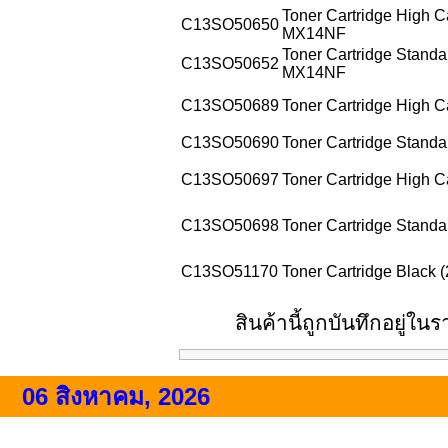
Toner Cartridge High C
C13
SO50650
MX14NF
Toner Cartridge Standa
C13
SO50652
MX14NF
C13
SO50689
Toner Cartridge High 
C13
SO50690
Toner Cartridge Stand
C13
SO50697
Toner Cartridge High 
C13
SO50698
Toner Cartridge Stand
C13
SO51170
Toner Cartridge Black 
สินค้านี้ถูกบันทึกอยู่
06 สิงหาคม, 2026