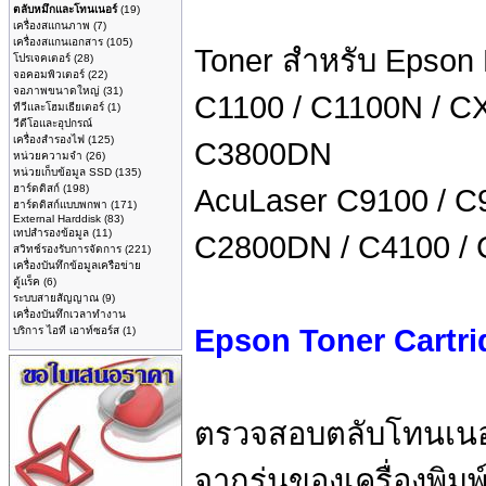
ตลับหมึกและโทนเนอร์
(19)
เครื่องสแกนภาพ
(7)
เครื่องสแกนเอกสาร
(105)
Toner สำหรับ Epson L
โปรเจคเตอร์
(28)
จอคอมพิวเตอร์
(22)
จอภาพขนาดใหญ่
(31)
C1100 / C1100N / C
ทีวีและโฮมเธียเตอร์
(1)
วีดีโอและอุปกรณ์
เครื่องสำรองไฟ
(125)
C3800DN
หน่วยความจำ
(26)
หน่วยเก็บข้อมูล SSD
(135)
ฮาร์ดดิสก์
(198)
AcuLaser C9100 / C
ฮาร์ดดิสก์แบบพกพา
(171)
External Harddisk
(83)
เทปสำรองข้อมูล
(11)
C2800DN / C4100 /
สวิทช์รองรับการจัดการ
(221)
เครื่องบันทึกข้อมูลเครือข่าย
ตู้แร็ค
(6)
ระบบสายสัญญาณ
(9)
เครื่องบันทึกเวลาทำงาน
Epson Toner Cartri
บริการ ไอที เอาท์ซอร์ส
(1)
ตรวจสอบตลับโทนเนอร์ที
จากรุ่นของเครื่องพิมพ์