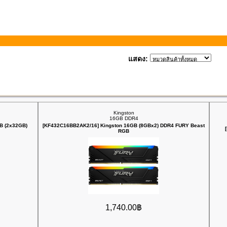
แสดง:
Kingston
16GB DDR4
B (2x32GB)
[KF432C16BB2AK2/16] Kingston 16GB (8GBx2) DDR4 FURY Beast
RGB
1,740.00฿