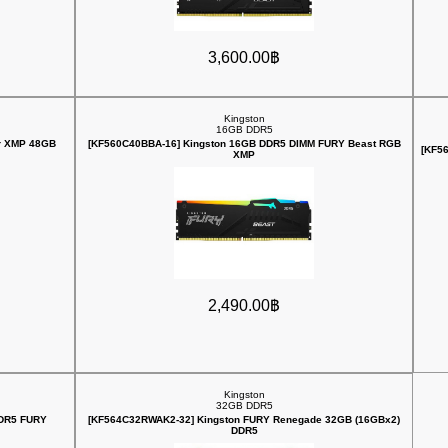
3,600.00฿
Kingston
16GB DDR5
er XMP 48GB
[KF560C40BBA-16] Kingston 16GB DDR5 DIMM FURY Beast RGB
[KF5
XMP
2,490.00฿
Kingston
32GB DDR5
DDR5 FURY
[KF564C32RWAK2-32] Kingston FURY Renegade 32GB (16GBx2)
DDR5