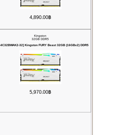
4,890.00฿
Kingston
32GB DDR5
64C32BWAK2-32] Kingston FURY Beast 32GB (16GBx2) DDR5
5,970.00฿