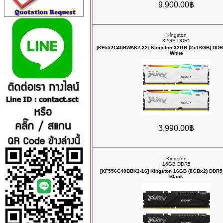
9,900.00฿
Kingston
32GB DDR5
[KF552C40BWAK2-32] Kingston 32GB (2x16GB) DDR
White
3,990.00฿
Kingston
16GB DDR5
[KF556C40BBK2-16] Kingston 16GB (8GBx2) DDR5
Black