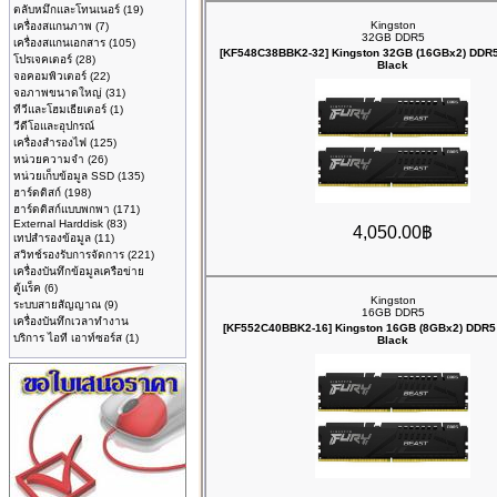
ตลับหมึกและโทนเนอร์
(19)
Kingston
เครื่องสแกนภาพ
(7)
32GB DDR5
เครื่องสแกนเอกสาร
(105)
[KF548C38BBK2-32] Kingston 32GB (16GBx2) DDR
โปรเจคเตอร์
(28)
Black
จอคอมพิวเตอร์
(22)
จอภาพขนาดใหญ่
(31)
ทีวีและโฮมเธียเตอร์
(1)
วีดีโอและอุปกรณ์
เครื่องสำรองไฟ
(125)
หน่วยความจำ
(26)
หน่วยเก็บข้อมูล SSD
(135)
ฮาร์ดดิสก์
(198)
ฮาร์ดดิสก์แบบพกพา
(171)
External Harddisk
(83)
4,050.00฿
เทปสำรองข้อมูล
(11)
สวิทช์รองรับการจัดการ
(221)
เครื่องบันทึกข้อมูลเครือข่าย
ตู้แร็ค
(6)
Kingston
ระบบสายสัญญาณ
(9)
16GB DDR5
เครื่องบันทึกเวลาทำงาน
[KF552C40BBK2-16] Kingston 16GB (8GBx2) DDR5
บริการ ไอที เอาท์ซอร์ส
(1)
Black