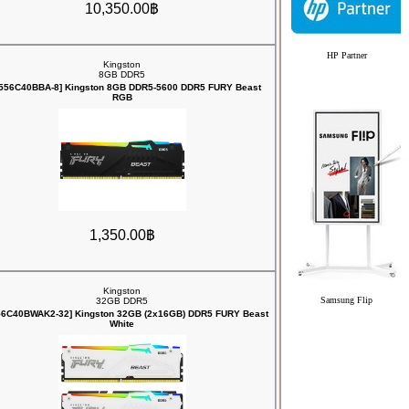
10,350.00฿
HP Partner
Kingston
8GB DDR5
556C40BBA-8] Kingston 8GB DDR5-5600 DDR5 FURY Beast
RGB
1,350.00฿
Kingston
Samsung Flip
32GB DDR5
56C40BWAK2-32] Kingston 32GB (2x16GB) DDR5 FURY Beast
White