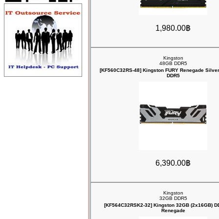
1,980.00฿
Kingston
48GB DDR5
[KF560C32RS-48] Kingston FURY Renegade Silv
DDR5
6,390.00฿
Kingston
32GB DDR5
[KF564C32RSK2-32] Kingston 32GB (2x16GB) 
Renegade