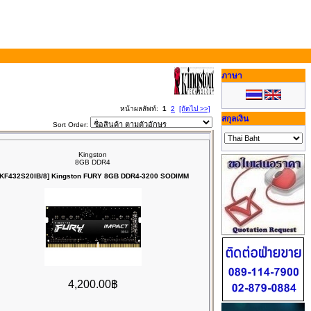
ภาษา
หน้าผลลัพท์:
1
2
[ถัดไป >>]
สกุลเงิน
Sort Order:
Kingston
8GB DDR4
[KF432S20IB/8] Kingston FURY 8GB DDR4-3200 SODIMM
4,200.00฿