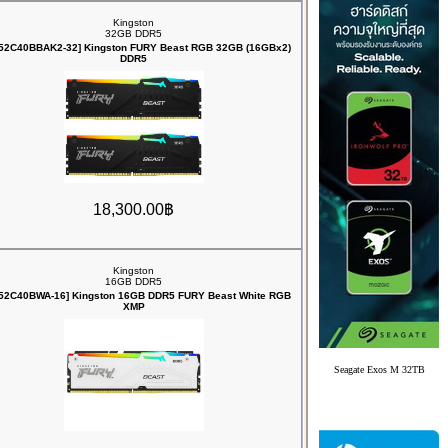
Kingston
32GB DDR5
52C40BBAK2-32] Kingston FURY Beast RGB 32GB (16GBx2)
DDR5
18,300.00฿
Kingston
16GB DDR5
52C40BWA-16] Kingston 16GB DDR5 FURY Beast White RGB
XMP
Seagate Exos M 32TB