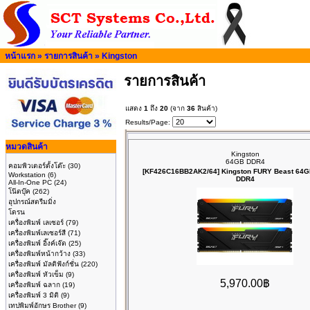
หน้าแรก
»
รายการสินค้า
»
Kingston
รายการสินค้า
แสดง
1
ถึง
20
(จาก
36
สินค้า)
Results/Page:
หมวดสินค้า
Kingston
64GB DDR4
คอมพิวเตอร์ตั้งโต๊ะ
(30)
[KF426C16BB2AK2/64] Kingston FURY Beast 64G
Workstation
(6)
DDR4
All-In-One PC
(24)
โน๊ตบุ๊ค
(262)
อุปกรณ์สตรีมมิ่ง
โดรน
เครื่องพิมพ์ เลเซอร์
(79)
เครื่องพิมพ์เลเซอร์สี
(71)
เครื่องพิมพ์ อิ๊งค์เจ๊ต
(25)
เครื่องพิมพ์หน้ากว้าง
(33)
เครื่องพิมพ์ มัลติฟังก์ชั่น
(220)
เครื่องพิมพ์ หัวเข็ม
(9)
5,970.00฿
เครื่องพิมพ์ ฉลาก
(19)
เครื่องพิมพ์ 3 มิติ
(9)
เทปพิมพ์อักษร Brother
(9)