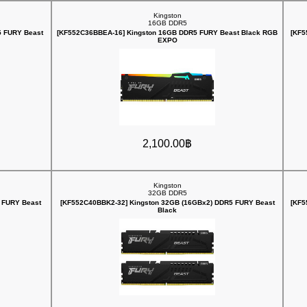
Kingston
16GB DDR5
5 FURY Beast
[KF552C36BBEA-16] Kingston 16GB DDR5 FURY Beast Black RGB
[KF5
EXPO
2,100.00฿
Kingston
32GB DDR5
 FURY Beast
[KF552C40BBK2-32] Kingston 32GB (16GBx2) DDR5 FURY Beast
[KF5
Black