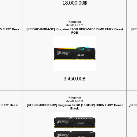
18,000.00฿
Kingston
32GB DDR5
5 FURY Beast
[KF556C40BBA-32] Kingston 32GB DDR5-5600 DIMM FURY Beast
[KF
RGB
3,450.00฿
Kingston
32GB DDR5
 FURY Beast
[KF556C40BBK2-32] Kingston 32GB (16GBx2) DDR5 FURY Beast
[KF5
Black