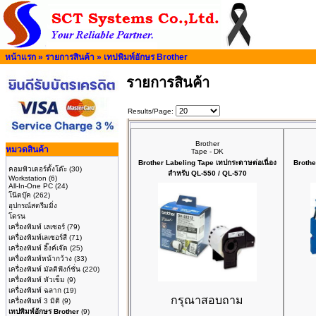
หน้าแรก
»
รายการสินค้า
»
เทปพิมพ์อักษร Brother
รายการสินค้า
Results/Page:
Brother
หมวดสินค้า
Tape - DK
Brother Labeling Tape เทปกระดาษต่อเนื่อง
Brothe
คอมพิวเตอร์ตั้งโต๊ะ
(30)
สำหรับ QL-550 / QL-570
Workstation
(6)
All-In-One PC
(24)
โน๊ตบุ๊ค
(262)
อุปกรณ์สตรีมมิ่ง
โดรน
เครื่องพิมพ์ เลเซอร์
(79)
เครื่องพิมพ์เลเซอร์สี
(71)
เครื่องพิมพ์ อิ๊งค์เจ๊ต
(25)
เครื่องพิมพ์หน้ากว้าง
(33)
เครื่องพิมพ์ มัลติฟังก์ชั่น
(220)
เครื่องพิมพ์ หัวเข็ม
(9)
เครื่องพิมพ์ ฉลาก
(19)
กรุณาสอบถาม
เครื่องพิมพ์ 3 มิติ
(9)
เทปพิมพ์อักษร Brother
(9)