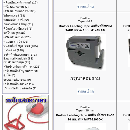
ตลับหมึกและโทนเนอร์
(19)
เครื่องสแกนภาพ
(7)
เครื่องสแกนเอกสาร
(105)
โปรเจคเตอร์
(28)
Brother
จอคอมพิวเตอร์
(22)
Tape - M 9
จอภาพขนาดใหญ่
(31)
Brother Labeling Tape เทปพิมพ์อักษร M
Brot
ทีวีและโฮมเธียเตอร์
(1)
TAPE ขนาด 9 มม. สำหรับ PT-
ข
วีดีโอและอุปกรณ์
เครื่องสำรองไฟ
(125)
หน่วยความจำ
(26)
หน่วยเก็บข้อมูล SSD
(135)
ฮาร์ดดิสก์
(198)
ฮาร์ดดิสก์แบบพกพา
(171)
External Harddisk
(83)
เทปสำรองข้อมูล
(11)
สวิทช์รองรับการจัดการ
(221)
เครื่องบันทึกข้อมูลเครือข่าย
ตู้แร็ค
(6)
กรุณาสอบถาม
ระบบสายสัญญาณ
(9)
เครื่องบันทึกเวลาทำงาน
บริการ ไอที เอาท์ซอร์ส
(1)
Brother
Tape - 36 mm
Brother Labeling Tape เทปพิมพ์อักษร ขนาด
Brot
36 มม. สำหรับ PT-9200DX
ข