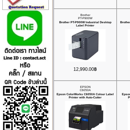
Brother
PT-P900W
Brother PT-P900W Industrial Desktop
Brothe
Label Printer
12,990.00฿
EPSON
C6050A
Epson ColorWorks C6050A Colour Label
Epson
Printer with Auto-Cutter
P