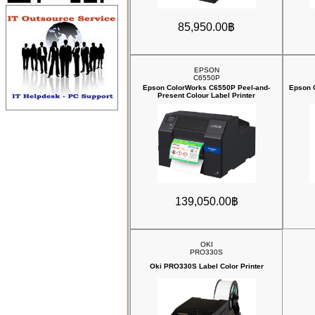
85,950.00฿
EPSON
C6550P
Epson ColorWorks C6550P Peel-and-
Epson 
Present Colour Label Printer
139,050.00฿
OKI
PRO330S
Oki PRO330S Label Color Printer