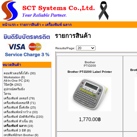
หน้าแรก
»
รายการสินค้า
»
เครื่องพิมพ์ ฉลาก
รายการสินค้า
Results/Page:
Brother
หมวดสินค้า
PT-D200
Brot
Brother PT-D200 Label Printer
คอมพิวเตอร์ตั้งโต๊ะ
(30)
Workstation
(6)
All-In-One PC
(24)
โน๊ตบุ๊ค
(262)
อุปกรณ์สตรีมมิ่ง
โดรน
เครื่องพิมพ์ เลเซอร์
(79)
เครื่องพิมพ์เลเซอร์สี
(71)
เครื่องพิมพ์ อิ๊งค์เจ๊ต
(25)
เครื่องพิมพ์หน้ากว้าง
(33)
เครื่องพิมพ์ มัลติฟังก์ชั่น
(220)
1,770.00฿
เครื่องพิมพ์ หัวเข็ม
(9)
เครื่องพิมพ์ ฉลาก
(19)
เครื่องพิมพ์ 3 มิติ
(9)
เทปพิมพ์อักษร Brother
(9)