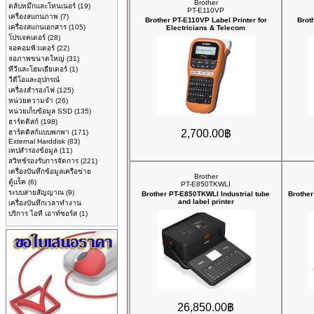
Brother
ตลับหมึกและโทนเนอร์
(19)
PT-E110VP
เครื่องสแกนภาพ
(7)
Brother PT-E110VP Label Printer for
Brot
เครื่องสแกนเอกสาร
(105)
Electricians & Telecom
โปรเจคเตอร์
(28)
จอคอมพิวเตอร์
(22)
จอภาพขนาดใหญ่
(31)
ทีวีและโฮมเธียเตอร์
(1)
วีดีโอและอุปกรณ์
เครื่องสำรองไฟ
(125)
หน่วยความจำ
(26)
หน่วยเก็บข้อมูล SSD
(135)
ฮาร์ดดิสก์
(198)
2,700.00฿
ฮาร์ดดิสก์แบบพกพา
(171)
External Harddisk
(83)
เทปสำรองข้อมูล
(11)
สวิทช์รองรับการจัดการ
(221)
เครื่องบันทึกข้อมูลเครือข่าย
Brother
ตู้แร็ค
(6)
PT-E850TKWLI
ระบบสายสัญญาณ
(9)
Brother PT-E850TKWLI Industrial tube
Brother
and label printer
เครื่องบันทึกเวลาทำงาน
บริการ ไอที เอาท์ซอร์ส
(1)
26,850.00฿