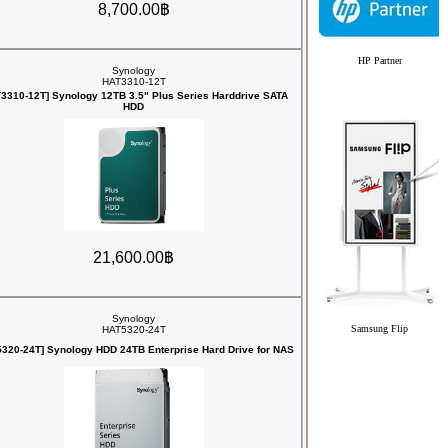
8,700.00฿
HP Partner
Synology
HAT3310-12T
3310-12T] Synology 12TB 3.5" Plus Series Harddrive SATA
HDD
21,600.00฿
Synology
Samsung Flip
HAT5320-24T
320-24T] Synology HDD 24TB Enterprise Hard Drive for NAS