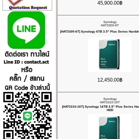
45,900.00฿
Synology
HAT3300-6T
[HAT3300-6T] Synology 6TB 3.5" Plus Series Hardd
12,450.00฿
Synology
HAT3310-16T
[HAT3310-16T] Synology 16TB 3.5" Plus Series Ha
HDD