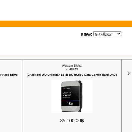
แสดง:
Western Digital
0F38459
[0
r Hard Drive
[0F38459] WD Ultrastar 18TB DC HC550 Data Center Hard Drive
35,100.00฿