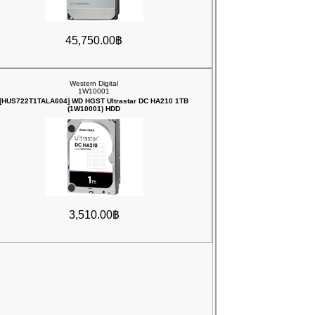
45,750.00฿
Western Digital
1W10001
[HUS722T1TALA604] WD HGST Ultrastar DC HA210 1TB
(1W10001) HDD
3,510.00฿