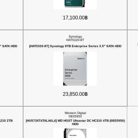
17,100.00฿
Synology
HAT5320-8T
5" SATA HDD
[HAT5320-8T] Synology 8TB Enterprise Series 3.5" SATA HDD
23,850.00฿
Western Digital
0B35950
A210 2TB
[HUS726T4TALA6L4] WD HGST Ultrastar DC HC310 4TB (0B35950)
HDD