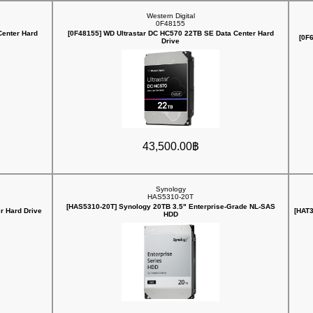
Western Digital
0F48155
Center Hard
[0F48155] WD Ultrastar DC HC570 22TB SE Data Center Hard
[0F
Drive
43,500.00฿
Synology
HAS5310-20T
[HAS5310-20T] Synology 20TB 3.5" Enterprise-Grade NL-SAS
r Hard Drive
[HAT3
HDD