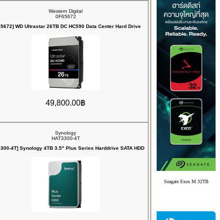
Western Digital
0F65672
65672] WD Ultrastar 26TB DC HC590 Data Center Hard Drive
49,800.00฿
Synology
HAT3300-4T
300-4T] Synology 4TB 3.5" Plus Series Harddrive SATA HDD
Seagate Exos M 32TB