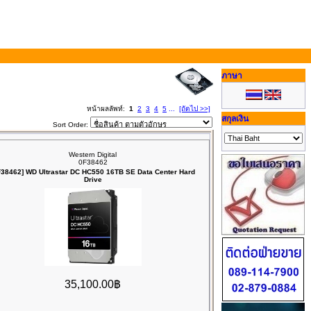
ภาษา
หน้าผลลัพท์:
1
2
3
4
5
...
[ถัดไป >>]
สกุลเงิน
Sort Order:
Western Digital
0F38462
F38462] WD Ultrastar DC HC550 16TB SE Data Center Hard
Drive
35,100.00฿