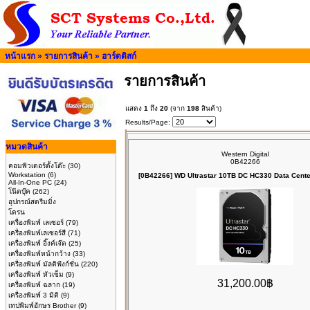
หน้าแรก
»
รายการสินค้า
»
ฮาร์ดดิสก์
รายการสินค้า
แสดง
1
ถึง
20
(จาก
198
สินค้า)
Results/Page:
หมวดสินค้า
Western Digital
0B42266
คอมพิวเตอร์ตั้งโต๊ะ
(30)
Workstation
(6)
[0B42266] WD Ultrastar 10TB DC HC330 Data Cente
All-In-One PC
(24)
โน๊ตบุ๊ค
(262)
อุปกรณ์สตรีมมิ่ง
โดรน
เครื่องพิมพ์ เลเซอร์
(79)
เครื่องพิมพ์เลเซอร์สี
(71)
เครื่องพิมพ์ อิ๊งค์เจ๊ต
(25)
เครื่องพิมพ์หน้ากว้าง
(33)
เครื่องพิมพ์ มัลติฟังก์ชั่น
(220)
เครื่องพิมพ์ หัวเข็ม
(9)
31,200.00฿
เครื่องพิมพ์ ฉลาก
(19)
เครื่องพิมพ์ 3 มิติ
(9)
เทปพิมพ์อักษร Brother
(9)