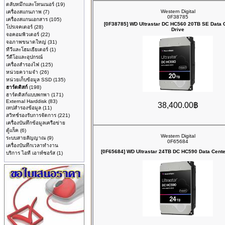
ตลับหมึกและโทนเนอร์
(19)
Western Digital
เครื่องสแกนภาพ
(7)
0F38785
เครื่องสแกนเอกสาร
(105)
[0F38785] WD Ultrastar DC HC560 20TB SE Data 
โปรเจคเตอร์
(28)
Drive
จอคอมพิวเตอร์
(22)
จอภาพขนาดใหญ่
(31)
ทีวีและโฮมเธียเตอร์
(1)
วีดีโอและอุปกรณ์
เครื่องสำรองไฟ
(125)
หน่วยความจำ
(26)
หน่วยเก็บข้อมูล SSD
(135)
ฮาร์ดดิสก์
(198)
ฮาร์ดดิสก์แบบพกพา
(171)
External Harddisk
(83)
38,400.00฿
เทปสำรองข้อมูล
(11)
สวิทช์รองรับการจัดการ
(221)
เครื่องบันทึกข้อมูลเครือข่าย
ตู้แร็ค
(6)
Western Digital
ระบบสายสัญญาณ
(9)
0F65684
เครื่องบันทึกเวลาทำงาน
[0F65684] WD Ultrastar 24TB DC HC590 Data Cente
บริการ ไอที เอาท์ซอร์ส
(1)