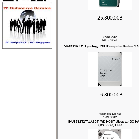
25,800.00฿
Synology
HAT5320-4T
[HAT5320-4T] Synology 4TB Enterprise Series 3.
16,800.00฿
Western Digital
1W10002
[HUS722T2TALA604] WD HGST Ultrastar DC H
(1W10002) HDD