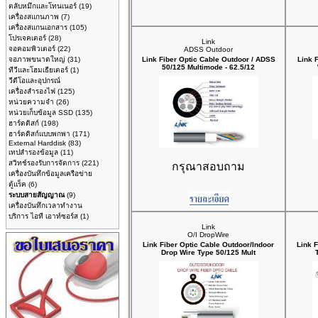
ตลับหมึกและโทนเนอร์
(19)
เครื่องสแกนภาพ
(7)
เครื่องสแกนเอกสาร
(105)
โปรเจคเตอร์
(28)
Link
จอคอมพิวเตอร์
(22)
ADSS Outdoor
จอภาพขนาดใหญ่
(31)
Link Fiber Optic Cable Outdoor / ADSS
Link 
50/125 Multimode - 62.5/12
ทีวีและโฮมเธียเตอร์
(1)
วีดีโอและอุปกรณ์
เครื่องสำรองไฟ
(125)
หน่วยความจำ
(26)
หน่วยเก็บข้อมูล SSD
(135)
ฮาร์ดดิสก์
(198)
ฮาร์ดดิสก์แบบพกพา
(171)
External Harddisk
(83)
เทปสำรองข้อมูล
(11)
สวิทช์รองรับการจัดการ
(221)
กรุณาสอบถาม
เครื่องบันทึกข้อมูลเครือข่าย
ตู้แร็ค
(6)
ระบบสายสัญญาณ
(9)
เครื่องบันทึกเวลาทำงาน
บริการ ไอที เอาท์ซอร์ส
(1)
Link
O/I DropWire
Link Fiber Optic Cable Outdoor/Indoor
Link F
Drop Wire Type 50/125 Mult