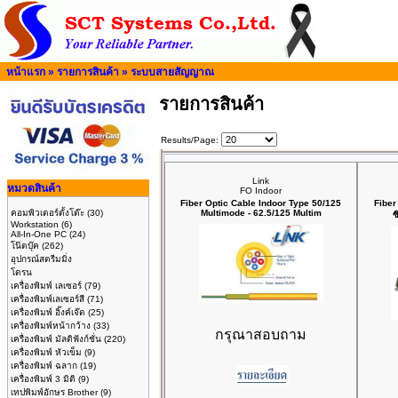
หน้าแรก
»
รายการสินค้า
»
ระบบสายสัญญาณ
รายการสินค้า
Results/Page:
Link
หมวดสินค้า
FO Indoor
Fiber Optic Cable Indoor Type 50/125
Fiber
คอมพิวเตอร์ตั้งโต๊ะ
(30)
Multimode - 62.5/125 Multim
ซ
Workstation
(6)
All-In-One PC
(24)
โน๊ตบุ๊ค
(262)
อุปกรณ์สตรีมมิ่ง
โดรน
เครื่องพิมพ์ เลเซอร์
(79)
เครื่องพิมพ์เลเซอร์สี
(71)
เครื่องพิมพ์ อิ๊งค์เจ๊ต
(25)
เครื่องพิมพ์หน้ากว้าง
(33)
กรุณาสอบถาม
เครื่องพิมพ์ มัลติฟังก์ชั่น
(220)
เครื่องพิมพ์ หัวเข็ม
(9)
เครื่องพิมพ์ ฉลาก
(19)
เครื่องพิมพ์ 3 มิติ
(9)
เทปพิมพ์อักษร Brother
(9)