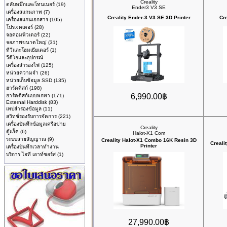
Creality
ตลับหมึกและโทนเนอร์
(19)
Ender3 V3 SE
เครื่องสแกนภาพ
(7)
Creality Ender-3 V3 SE 3D Printer
Cre
เครื่องสแกนเอกสาร
(105)
โปรเจคเตอร์
(28)
จอคอมพิวเตอร์
(22)
จอภาพขนาดใหญ่
(31)
ทีวีและโฮมเธียเตอร์
(1)
วีดีโอและอุปกรณ์
เครื่องสำรองไฟ
(125)
หน่วยความจำ
(26)
หน่วยเก็บข้อมูล SSD
(135)
ฮาร์ดดิสก์
(198)
6,990.00฿
ฮาร์ดดิสก์แบบพกพา
(171)
External Harddisk
(83)
เทปสำรองข้อมูล
(11)
สวิทช์รองรับการจัดการ
(221)
เครื่องบันทึกข้อมูลเครือข่าย
Creality
ตู้แร็ค
(6)
Halot-X1 Com
ระบบสายสัญญาณ
(9)
Creality Halot-X1 Combo 16K Resin 3D
Creali
Printer
เครื่องบันทึกเวลาทำงาน
บริการ ไอที เอาท์ซอร์ส
(1)
27,990.00฿