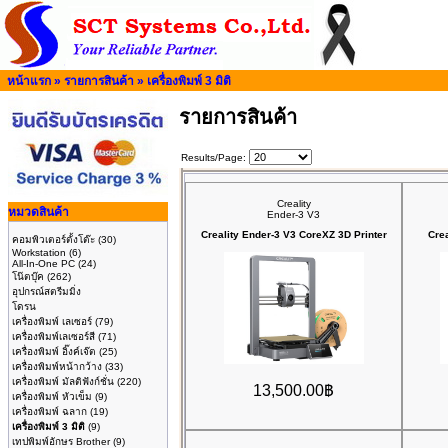
หน้าแรก
»
รายการสินค้า
»
เครื่องพิมพ์ 3 มิติ
รายการสินค้า
Results/Page:
Creality
หมวดสินค้า
Ender-3 V3
Creality Ender-3 V3 CoreXZ 3D Printer
Crea
คอมพิวเตอร์ตั้งโต๊ะ
(30)
Workstation
(6)
All-In-One PC
(24)
โน๊ตบุ๊ค
(262)
อุปกรณ์สตรีมมิ่ง
โดรน
เครื่องพิมพ์ เลเซอร์
(79)
เครื่องพิมพ์เลเซอร์สี
(71)
เครื่องพิมพ์ อิ๊งค์เจ๊ต
(25)
เครื่องพิมพ์หน้ากว้าง
(33)
เครื่องพิมพ์ มัลติฟังก์ชั่น
(220)
13,500.00฿
เครื่องพิมพ์ หัวเข็ม
(9)
เครื่องพิมพ์ ฉลาก
(19)
เครื่องพิมพ์ 3 มิติ
(9)
เทปพิมพ์อักษร Brother
(9)