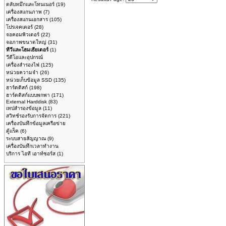
ตลับหมึกและโทนเนอร์
(19)
เครื่องสแกนภาพ
(7)
เครื่องสแกนเอกสาร
(105)
โปรเจคเตอร์
(28)
จอคอมพิวเตอร์
(22)
จอภาพขนาดใหญ่
(31)
ทีวีและโฮมเธียเตอร์
(1)
วีดีโอและอุปกรณ์
เครื่องสำรองไฟ
(125)
หน่วยความจำ
(26)
หน่วยเก็บข้อมูล SSD
(135)
ฮาร์ดดิสก์
(198)
ฮาร์ดดิสก์แบบพกพา
(171)
External Harddisk
(83)
เทปสำรองข้อมูล
(11)
สวิทช์รองรับการจัดการ
(221)
เครื่องบันทึกข้อมูลเครือข่าย
ตู้แร็ค
(6)
ระบบสายสัญญาณ
(9)
เครื่องบันทึกเวลาทำงาน
บริการ ไอที เอาท์ซอร์ส
(1)