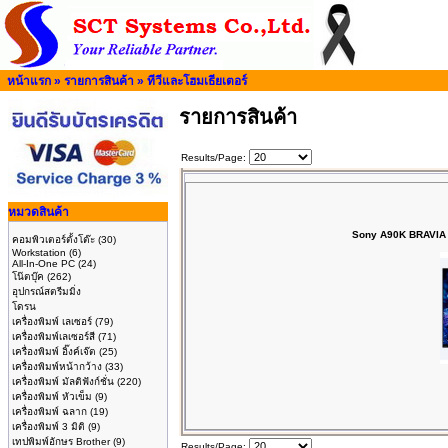
หน้าแรก
»
รายการสินค้า
»
ทีวีและโฮมเธียเตอร์
รายการสินค้า
Results/Page:
หมวดสินค้า
Sony A90K BRAVIA 
คอมพิวเตอร์ตั้งโต๊ะ
(30)
Workstation
(6)
All-In-One PC
(24)
โน๊ตบุ๊ค
(262)
อุปกรณ์สตรีมมิ่ง
โดรน
เครื่องพิมพ์ เลเซอร์
(79)
เครื่องพิมพ์เลเซอร์สี
(71)
เครื่องพิมพ์ อิ๊งค์เจ๊ต
(25)
เครื่องพิมพ์หน้ากว้าง
(33)
เครื่องพิมพ์ มัลติฟังก์ชั่น
(220)
เครื่องพิมพ์ หัวเข็ม
(9)
เครื่องพิมพ์ ฉลาก
(19)
เครื่องพิมพ์ 3 มิติ
(9)
เทปพิมพ์อักษร Brother
(9)
Results/Page: