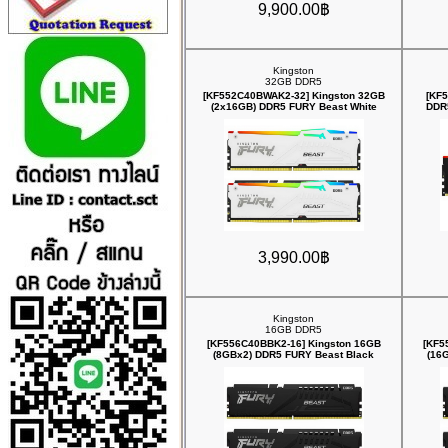
9,900.00฿
Kingston
32GB DDR5
[KF552C40BWAK2-32] Kingston 32GB
[KF
(2x16GB) DDR5 FURY Beast White
DDR
3,990.00฿
Kingston
16GB DDR5
[KF556C40BBK2-16] Kingston 16GB
[KF5
(8GBx2) DDR5 FURY Beast Black
(16