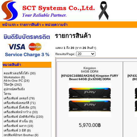
หน้าแรก
»
รายการสินค้า
»
หน่วยความจำ
รายการสินค้า
แสดง
1
ถึง
20
(จาก
26
สินค้า)
Results/Page:
หมวดสินค้า
Kingston
64GB DDR4
คอมพิวเตอร์ตั้งโต๊ะ
(30)
[KF426C16BB2AK2/64] Kingston FURY
[KF43
Workstation
(6)
Beast 64GB (2x32GB) DDR4
(8
All-In-One PC
(24)
โน๊ตบุ๊ค
(262)
อุปกรณ์สตรีมมิ่ง
โดรน
เครื่องพิมพ์ เลเซอร์
(79)
เครื่องพิมพ์เลเซอร์สี
(71)
เครื่องพิมพ์ อิ๊งค์เจ๊ต
(25)
เครื่องพิมพ์หน้ากว้าง
(33)
เครื่องพิมพ์ มัลติฟังก์ชั่น
(220)
เครื่องพิมพ์ หัวเข็ม
(9)
5,970.00฿
เครื่องพิมพ์ ฉลาก
(19)
เครื่องพิมพ์ 3 มิติ
(9)
เทปพิมพ์อักษร Brother
(9)