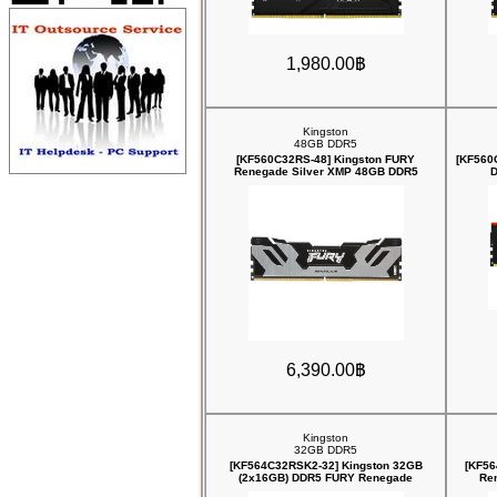
1,980.00฿
Kingston
48GB DDR5
[KF560C32RS-48] Kingston FURY
[KF560
Renegade Silver XMP 48GB DDR5
D
6,390.00฿
Kingston
32GB DDR5
[KF564C32RSK2-32] Kingston 32GB
[KF56
(2x16GB) DDR5 FURY Renegade
Re