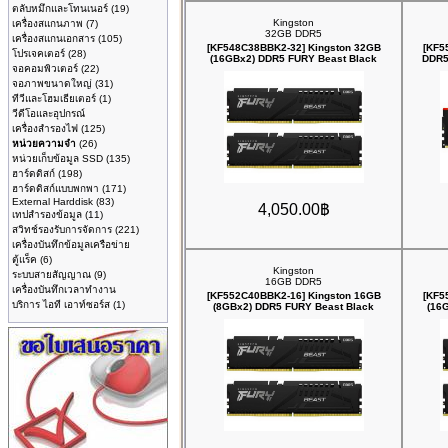
ตลับหมึกและโทนเนอร์
(19)
Kingston
เครื่องสแกนภาพ
(7)
32GB DDR5
เครื่องสแกนเอกสาร
(105)
[KF548C38BBK2-32] Kingston 32GB
[KF5
โปรเจคเตอร์
(28)
(16GBx2) DDR5 FURY Beast Black
DDR5
จอคอมพิวเตอร์
(22)
จอภาพขนาดใหญ่
(31)
ทีวีและโฮมเธียเตอร์
(1)
วีดีโอและอุปกรณ์
เครื่องสำรองไฟ
(125)
หน่วยความจำ
(26)
หน่วยเก็บข้อมูล SSD
(135)
ฮาร์ดดิสก์
(198)
ฮาร์ดดิสก์แบบพกพา
(171)
External Harddisk
(83)
4,050.00฿
เทปสำรองข้อมูล
(11)
สวิทช์รองรับการจัดการ
(221)
เครื่องบันทึกข้อมูลเครือข่าย
ตู้แร็ค
(6)
Kingston
ระบบสายสัญญาณ
(9)
16GB DDR5
เครื่องบันทึกเวลาทำงาน
[KF552C40BBK2-16] Kingston 16GB
[KF5
บริการ ไอที เอาท์ซอร์ส
(1)
(8GBx2) DDR5 FURY Beast Black
(16