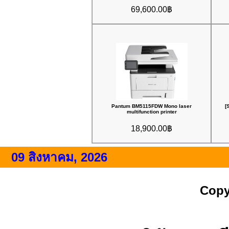
69,600.00฿
Pantum BM5115FDW Mono laser
[
multifunction printer
18,900.00฿
09 สิงหาคม, 2026
Copy