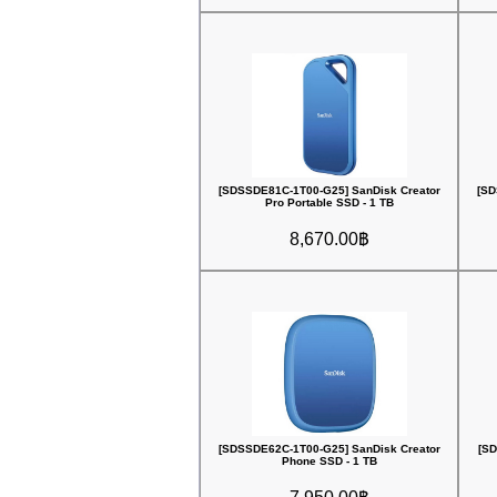
[SDSSDE81C-1T00-G25] SanDisk Creator
[SD
Pro Portable SSD - 1 TB
8,670.00฿
[SDSSDE62C-1T00-G25] SanDisk Creator
[SD
Phone SSD - 1 TB