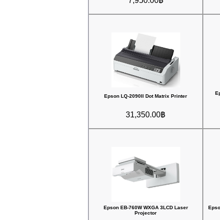
7,950.00฿
E
Epson LQ-2090II Dot Matrix Printer
31,350.00฿
Epson EB-760W WXGA 3LCD Laser
Epso
Projector