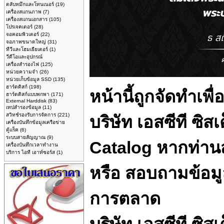
ตลับหมึกและโทนเนอร์
(19)
เครื่องสแกนภาพ
(7)
เครื่องสแกนเอกสาร
(105)
โปรเจคเตอร์
(28)
จอคอมพิวเตอร์
(22)
จอภาพขนาดใหญ่
(31)
ทีวีและโฮมเธียเตอร์
(1)
วีดีโอและอุปกรณ์
เครื่องสำรองไฟ
(125)
หน่วยความจำ
(26)
หน่วยเก็บข้อมูล SSD
(135)
ฮาร์ดดิสก์
(198)
หน้านี้ถูกจัดทำเพ
ฮาร์ดดิสก์แบบพกพา
(171)
External Harddisk
(83)
เทปสำรองข้อมูล
(11)
สวิทช์รองรับการจัดการ
(221)
บริษัท เอสซีที ซิส
เครื่องบันทึกข้อมูลเครือข่าย
ตู้แร็ค
(6)
ระบบสายสัญญาณ
(9)
Catalog หากท่านสน
เครื่องบันทึกเวลาทำงาน
บริการ ไอที เอาท์ซอร์ส
(1)
หรือ สอบถามข้อมูล
การตลาด