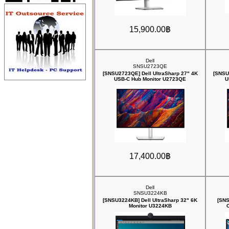
15,900.00฿
Dell
SNSU2723QE
[SNSU2723QE] Dell UltraSharp 27" 4K
[SNSU
USB-C Hub Monitor U2723QE
U
17,400.00฿
Dell
SNSU3224KB
[SNSU3224KB] Dell UltraSharp 32" 6K
[SNS
Monitor U3224KB
C