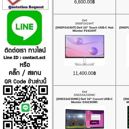
6,600.00฿
Dell
SNSP2424HT
[SNSP2424HT] Dell 24" Touch USB-C Hub
[SNSP2
Monitor P2424HT
11,400.00฿
Dell
SNSS3423DWC
[SNSS3423DWC] Dell 34" Curved USB-C
[SN
Monitor S3423DWC
M