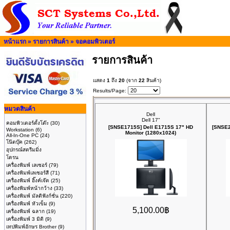
หน้าแรก
»
รายการสินค้า
»
จอคอมพิวเตอร์
รายการสินค้า
แสดง
1
ถึง
20
(จาก
22
สินค้า)
Results/Page:
หมวดสินค้า
Dell
Dell 17"
คอมพิวเตอร์ตั้งโต๊ะ
(30)
[SNSE1715S] Dell E1715S 17" HD
[SNSE2
Workstation
(6)
Monitor (1280x1024)
All-In-One PC
(24)
โน๊ตบุ๊ค
(262)
อุปกรณ์สตรีมมิ่ง
โดรน
เครื่องพิมพ์ เลเซอร์
(79)
เครื่องพิมพ์เลเซอร์สี
(71)
เครื่องพิมพ์ อิ๊งค์เจ๊ต
(25)
เครื่องพิมพ์หน้ากว้าง
(33)
เครื่องพิมพ์ มัลติฟังก์ชั่น
(220)
เครื่องพิมพ์ หัวเข็ม
(9)
5,100.00฿
เครื่องพิมพ์ ฉลาก
(19)
เครื่องพิมพ์ 3 มิติ
(9)
เทปพิมพ์อักษร Brother
(9)