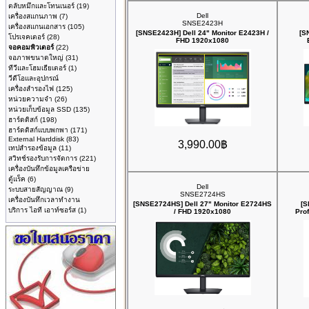
ตลับหมึกและโทนเนอร์
(19)
Dell
เครื่องสแกนภาพ
(7)
SNSE2423H
เครื่องสแกนเอกสาร
(105)
[SNSE2423H] Dell 24" Monitor E2423H /
[S
โปรเจคเตอร์
(28)
FHD 1920x1080
จอคอมพิวเตอร์
(22)
จอภาพขนาดใหญ่
(31)
ทีวีและโฮมเธียเตอร์
(1)
วีดีโอและอุปกรณ์
เครื่องสำรองไฟ
(125)
หน่วยความจำ
(26)
หน่วยเก็บข้อมูล SSD
(135)
ฮาร์ดดิสก์
(198)
ฮาร์ดดิสก์แบบพกพา
(171)
External Harddisk
(83)
3,990.00฿
เทปสำรองข้อมูล
(11)
สวิทช์รองรับการจัดการ
(221)
เครื่องบันทึกข้อมูลเครือข่าย
ตู้แร็ค
(6)
Dell
ระบบสายสัญญาณ
(9)
SNSE2724HS
เครื่องบันทึกเวลาทำงาน
[SNSE2724HS] Dell 27" Monitor E2724HS
[S
บริการ ไอที เอาท์ซอร์ส
(1)
/ FHD 1920x1080
Pro